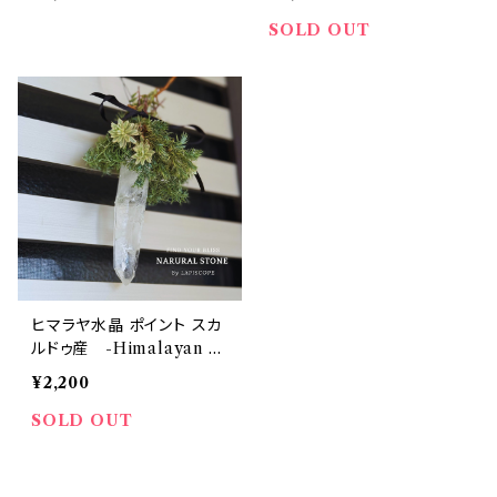
然石 クラスター No.HQ-P
然石 クラスター No.HQ-P
03 【1点物 パワーストーン
01 【1点物 パワーストーン
SOLD OUT
♡高次元・強力な浄化・ヒー
♡高次元・強力な浄化・ヒー
リング・ポジティブ・浄化 イ
リング・ポジティブ・浄化 イ
ンテリア 置き石】
ンテリア 置き石】
ヒマラヤ水晶 ポイント スカ
ルドゥ産 -Himalayan Q
uartz Point Cluster -天
¥2,200
然石 クラスター No.HQ-P
02 【1点物 パワーストーン
SOLD OUT
♡高次元・強力な浄化・ヒー
リング・ポジティブ・浄化 イ
ンテリア 置き石】