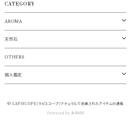
CATEGORY
AROMA
浄化ミスト
天然石
アロマストーンディフューザー
浄化インテリア
OTHERS
ブルーカルサイトタワー&アクアマリンさざれセット
エッセンシャルオイル
ルース
個人鑑定
セレスタイト&アクアマリンさざれセット
トルマリン
結晶原石
簡易鑑定書
© LAPISCOPE［ラピスコープ］ナチュラルで洗練されたアイテムの通販
カリビアンブルーカルサイトタワー
エメラルド
OM先生の出生図（ラーシチャート）分析
OTHERS
Powered by
スミソナイト
プレナイト
さざれ石