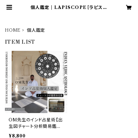
個人鑑定 | LAPISCOPE［ラピスコ
ープ］ナチュラルで洗練されたアイテ
ムの通販
HOME
個人鑑定
ITEM LIST
OM先生のインド占星術【出
生図チャート分析簡易鑑定
書＆お守りミストセット】
¥8,800