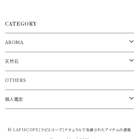
CATEGORY
AROMA
浄化ミスト
天然石
アロマストーンディフューザー
浄化インテリア
OTHERS
ブルーカルサイトタワー&アクアマリンさざれセット
エッセンシャルオイル
ルース
個人鑑定
セレスタイト&アクアマリンさざれセット
トルマリン
結晶原石
簡易鑑定書
© LAPISCOPE［ラピスコープ］ナチュラルで洗練されたアイテムの通販
カリビアンブルーカルサイトタワー
エメラルド
OM先生の出生図（ラーシチャート）分析
OTHERS