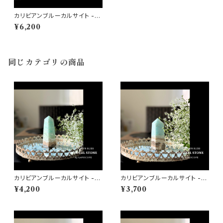
カリビアンブルーカルサイト -C
aribbean Calcite- 天然石 タ
¥6,200
ワー002 ヘルマンド産 直輸入
【高波動パワーストーン♡人間
関係・ヒーリング・判断力・創造
性♡浄化インテリア】
同じカテゴリの商品
カリビアンブルーカルサイト -C
カリビアンブルーカルサイト -C
aribbean Calcite- 天然石 タ
aribbean Calcite- 天然石 タ
¥4,200
¥3,700
ワー006 ヘルマンド産 直輸入
ワー007 ヘルマンド産 直輸入
【高波動パワーストーン♡人間
【高波動パワーストーン♡人間
関係・ヒーリング・判断力・創造
関係・ヒーリング・判断力・創造
性♡浄化インテリア】
性♡浄化インテリア】