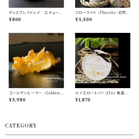
ディスプレイトレイ エチュード
フローライト -Fluorite-天然石
ホワイト ストーンプレート
ウェーブポイント型No.01 【1点
¥800
¥5,500
ベース 装飾 おしゃれ イン
物 パワーストーン♡物事の打
テリア 浄化アイテム
開・ストレスからの解放・ヒーリ
ング・インスピレーション・新た
な挑戦♡浄化 インテリア 置き
石】
ゴールデンヒーラー -Golden h
≪イエロートパーズfor 魚座≫
ealer -天然石 クラスター ヒマ
AROMA STONE PLATE
¥5,980
¥1,870
ラヤ水晶 バルチスタン産 No.G
H01 【1点物 パワーストーン♡
高次元・強力な浄化・ヒーリン
グ・ポジティブ♡浄化 インテリア
置き石】
CATEGORY