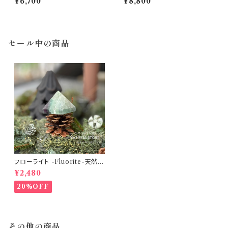
¥6,700
¥8,800
ワー003 ヘルマンド産 直輸入
ワー001 ヘルマンド産 直輸入
【高波動パワーストーン♡人間
【高波動パワーストーン♡人間
関係・ヒーリング・判断力・創造
関係・ヒーリング・判断力・創造
性♡浄化インテリア】
性♡浄化インテリア】
セール中の商品
フローライト -Fluorite-天然石
ピラミッド型No.01 【1点物 パワ
¥2,480
ーストーン♡物事の打開・ストレ
スからの解放・ヒーリング・イン
20%OFF
スピレーション・新たな挑戦♡浄
化 インテリア 置き石】
その他の商品