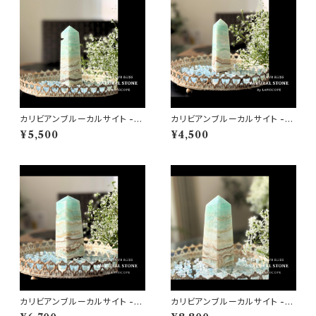
カリビアンブルーカルサイト -C
カリビアンブルーカルサイト -C
aribbean Calcite- 天然石 タ
aribbean Calcite- 天然石 タ
¥5,500
¥4,500
ワー005 ヘルマンド産 直輸入
ワー004 ヘルマンド産 直輸入
【高波動パワーストーン♡人間
【高波動パワーストーン♡人間
関係・ヒーリング・判断力・創造
関係・ヒーリング・判断力・創造
性♡浄化インテリア】
性♡浄化インテリア】
カリビアンブルーカルサイト -C
カリビアンブルーカルサイト -C
aribbean Calcite- 天然石 タ
aribbean Calcite- 天然石 タ