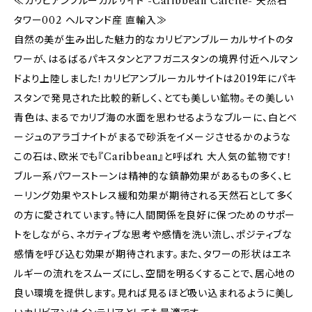
≪カリビアンブルーカルサイト -Caribbean Calcite- 天然石
タワー002 ヘルマンド産 直輸入≫
自然の美が生み出した魅力的なカリビアンブルーカルサイトのタ
ワーが、はるばるパキスタンとアフガニスタンの境界付近ヘルマン
ドより上陸しました！カリビアンブルーカルサイトは2019年にパキ
スタンで発見された比較的新しく、とても美しい鉱物。その美しい
青色は、まるでカリブ海の水面を思わせるようなブルーに、白とベ
ージュのアラゴナイトがまるで砂浜をイメージさせるかのような
この石は、欧米でも『Caribbean』と呼ばれ 大人気の鉱物です！
ブルー系パワーストーンは精神的な鎮静効果があるもの多く、ヒ
ーリング効果やストレス緩和効果が期待される天然石として多く
の方に愛されています。特に人間関係を良好に保つためのサポー
トをしながら、ネガティブな思考や感情を洗い流し、ポジティブな
感情を呼び込む効果が期待されます。また、タワーの形状はエネ
ルギーの流れをスムーズにし、空間を明るくすることで、居心地の
良い環境を提供します。見れば見るほど吸い込まれるように美し