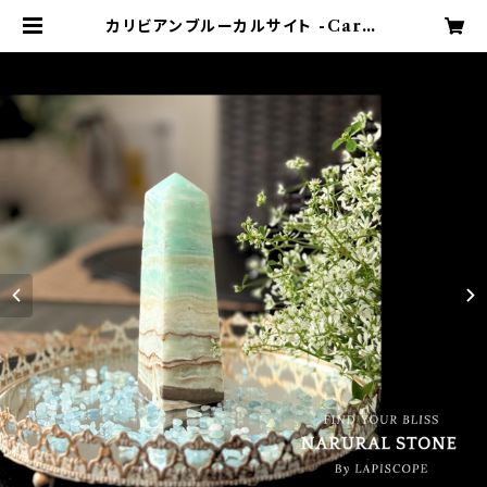
カリビアンブルーカルサイト -Carib
bean Calcite- 天然石 タワー002
ヘルマンド産 直輸入【高波動パワース
トーン♡人間関係・ヒーリング・判断
力・創造性♡浄化インテリア】 | LAPI
SCOPE［ラピスコープ］ナチュラルで
洗練されたアイテムの通販