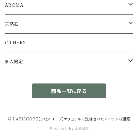
AROMA
浄化ミスト
天然石
アロマストーンディフューザー
浄化インテリア
OTHERS
ブルーカルサイトタワー&アクアマリンさざれセット
エッセンシャルオイル
ルース
個人鑑定
セレスタイト&アクアマリンさざれセット
トルマリン
結晶原石
簡易鑑定書
商品一覧に戻る
カリビアンブルーカルサイトタワー
エメラルド
OM先生の出生図（ラーシチャート）分析
OTHERS
スミソナイト
プレナイト
さざれ石
© LAPISCOPE［ラピスコープ］ナチュラルで洗練されたアイテムの通販
Powered by
フローライト
カーネリアン