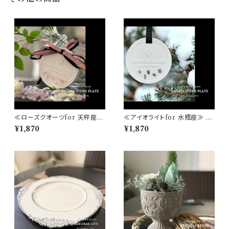
≪ローズクオーツfor 天秤座≫
≪アイオライトfor 水瓶座≫ A
AROMA STONE PLATE ア
ROMA STONE PLATE アン
¥1,870
¥1,870
ンティーク押しピン1個 おリボン
ティーク押しピン1個 おリボン付
付き アロマディフューザー おし
き アロマディフューザー おしゃ
ゃれな空間
れな空間