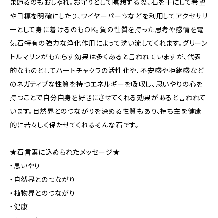
ま飾るのもおしゃれ。お守りとして瞑想する際、石を手にして希望
や目標を明確にしたり、ワイヤーパーツなどを利用してアクセサリ
ーとして身に着けるのもＯＫ。負の性質を持った思考や感情を電
気石特有の強力な浄化作用によって洗い流してくれます。グリーン
トルマリンがもたらす効果は多くあると言われていますが、代表
的なものとしてハートチャクラの活性化や、不安感や拒絶感など
のネガティブな性質を持つエネルギーを吸収し、思いやりの心を
持つことで自分自身を好きにさせてくれる効果があると言われて
います。自然界とのつながりを深める性質もあり、持ち主を健康
的に若々しく保たせてくれるそんな石です。
★石言葉に込められたメッセージ★
・思いやり
・自然界とのつながり
・植物界とのつながり
・健康