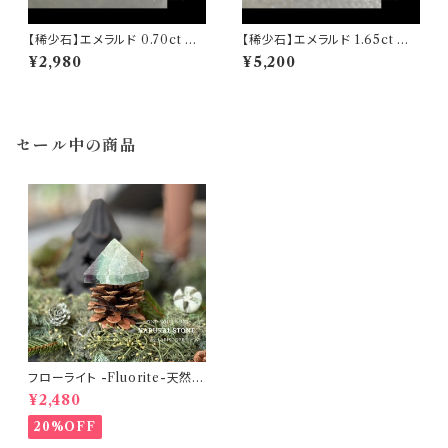
【稀少石】エメラルド 0.70ct 結
【稀少石】エメラルド 1.65ct 結
晶原石005 ヒマラヤスワート渓
晶原石004 ヒマラヤスワート渓
¥2,980
¥5,200
谷 直輸入 無処理 天然石 高波
谷 直輸入 無処理 天然石 高波
動
動
セール中の商品
フローライト -Fluorite-天然石
ピラミッド型No.01 【1点物 パワ
¥2,480
ーストーン♡物事の打開・ストレ
スからの解放・ヒーリング・イン
20%OFF
スピレーション・新たな挑戦♡浄