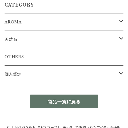
CATEGORY
AROMA
浄化ミスト
天然石
アロマストーンディフューザー
浄化インテリア
OTHERS
ブルーカルサイトタワー&アクアマリンさざれセット
エッセンシャルオイル
ルース
個人鑑定
セレスタイト&アクアマリンさざれセット
トルマリン
結晶原石
簡易鑑定書
商品一覧に戻る
カリビアンブルーカルサイトタワー
エメラルド
OM先生の出生図（ラーシチャート）分析
OTHERS
スミソナイト
プレナイト
さざれ石
© LAPISCOPE［ラピスコープ］ナチュラルで洗練されたアイテムの通販