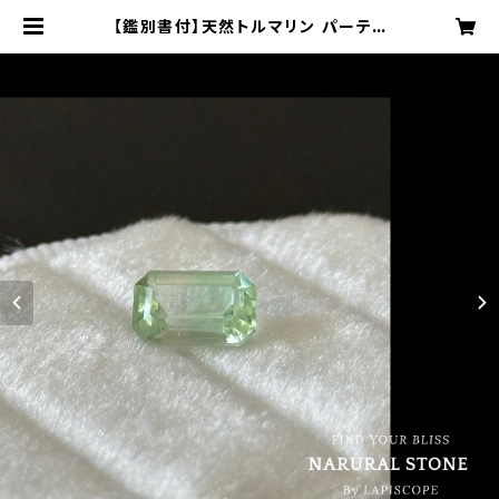
【鑑別書付】天然トルマリン パーティ
カラード 1.202ct UBG5677 アフガ
ニスタン 直輸入 高品質 希少 ルース
無処理 天然石 高波動 クリアグリー
ン | LAPISCOPE［ラピスコープ］ナ
チュラルで洗練されたアイテムの通販