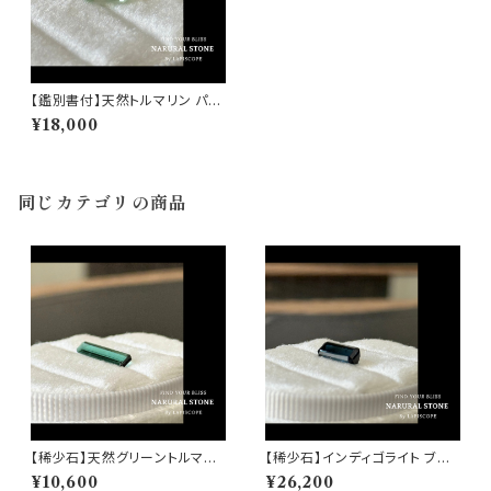
【鑑別書付】天然トルマリン パー
ティカラード 1.202ct UBG567
¥18,000
7 アフガニスタン 直輸入 高品質
希少 ルース 無処理 天然石 高
波動 クリアグリーン
同じカテゴリの商品
【稀少石】天然グリーントルマリ
【稀少石】インディゴライト ブル
ン 1.00ct アフガニスタン 直輸
ートルマリン 1.65ct アフガニス
¥10,600
¥26,200
入 高品質 希少 ルース 天然石
タン 直輸入 高品質 稀少 ルース