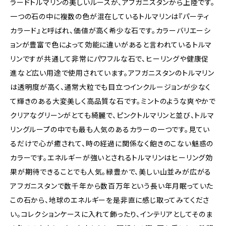
ラードトルマリンの美しいルースが、アフガニスタンから上陸です。
一つの石の中に複数の色が混在しているトルマリンは『パーティ
カラード』と呼ばれ、価値が高く希少な石です。カラーバリエーシ
ョンが豊富で色によって効能に違いがあると言われているトルマ
リンですが共通して非常にパワフルな石で、ヒーリングや健康促
進など広い用途で使用されています。アフガニスタンのトルマリン
は透明度が高く、通常大粒でも目立つインクルージョンが少なく
て輝きのある大変美しく高品質な石です。ミントのような爽やかで
クリアなグリーンがとても綺麗で、ピンクトルマリンと並び、トルマ
リングループの中でも最も人気のあるカラーの一つです。見てい
るだけで心が癒されて、時の経過に関係なく飽きのこない魅惑の
カラーです。エネルギーが強いとされるトルマリンはヒーリング効
果が期待できることでも人気。緑豊かで、美しい山並みが広がる
アフガニスタンで数千年から数百万年という長い年月眠っていた
この石から、地球のエネルギーを是非直に感じ取ってみてくださ
い。コレクションケースに入れて飾ったり、インテリアとしてそのま