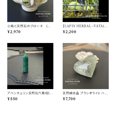
小鳥と天然石のブローチ (オ
【LAPIS HERBAL -VATA(ヴ
ニキス、アベンチュリン)【 パワー
ァータ)- 】オーガニックエッセン
¥2,970
¥2,200
ストーン♡魔除け・厄除け・ヒー
シャルオイルブレンド 天然精油
リング・優しいエネルギー・ポジ
5ml
ティブ♡浄化 ファッション ブロ
ーチ】
アベンチュリン天然石六角柱1個
天然緑水晶 プラシオライト ハー
【パワーストーン・人間関係♡円
ト型 タンブル 【1点もの Prasiol
¥550
¥7,700
満・幸福・繁栄♡浄化インテリ
ite・グリーンアメジスト・パワー
ア】
ストーン・天然石・浄化・癒し・お
守り・縁起物・ナチュラル・ガーデ
ニング・インテリア】