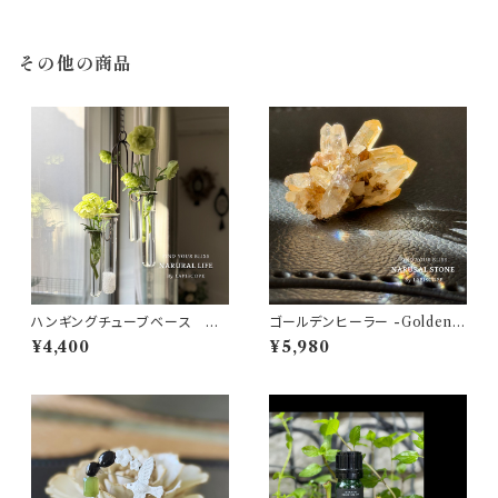
化 インテリア 置き石】
その他の商品
ハンギングチューブベース Ha
ゴールデンヒーラー -Golden h
nging Tube Base おしゃ
ealer -天然石 クラスター ヒマ
¥4,400
¥5,980
れ インテリア 浄化アイテム
ラヤ水晶 バルチスタン産 レムリ
アシード レインボー No.GH0
3 【1点物 パワーストーン♡高次
元・強力な浄化・ヒーリング・ポ
ジティブ♡浄化 インテリア 置き
石】