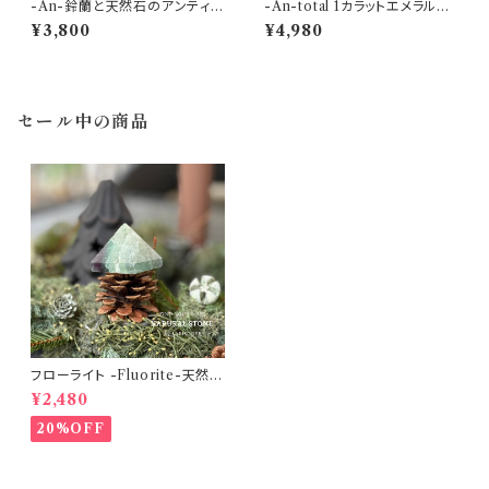
-An-鈴蘭と天然石のアンティー
-An-total 1カラットエメラルド
クアートフレーム（ホワイトオニ
とホワイトシェルのスノードロッ
¥3,800
¥4,980
キス)【 一点モノ パワーストーン
プボタニカルアートフレームNo.
♡邪気払い・心身の調和・自己
01【 一点モノ ♡癒し・リラクゼ
成長♡インテリア ガーデニン
ーション・浄化・♡インテリア ガ
グ】展示品特別アウトレット
ーデニング】
セール中の商品
フローライト -Fluorite-天然石
ピラミッド型No.01 【1点物 パワ
¥2,480
ーストーン♡物事の打開・ストレ
スからの解放・ヒーリング・イン
20%OFF
スピレーション・新たな挑戦♡浄
化 インテリア 置き石】