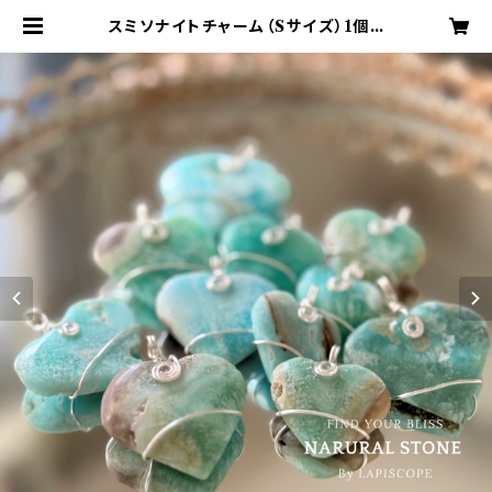
スミソナイトチャーム（Sサイズ）1個 -
Smithsonite charm- 菱亜鉛鉱
天然石 ハート型チャーム ヘルマンド
産 直輸入【高波動パワーストーン♡
ポジティブエネルギー・ヒーリング・明
晰な心・創造性♡浄化インテリア ガ
ーデニング】 | LAPISCOPE［ラピス
コープ］ナチュラルで洗練されたアイ
テムの通販