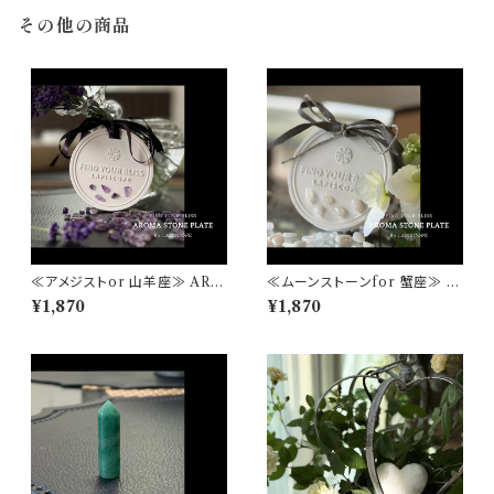
その他の商品
≪アメジストor 山羊座≫ ARO
≪ムーンストーンfor 蟹座≫ A
MA STONE PLATE アンティ
ROMA STONE PLATE アン
¥1,870
¥1,870
ーク押しピン1個 おリボン付き
ティーク押しピン1個 おリボン付
アロマディフューザー おしゃれ
き アロマディフューザー おしゃ
な空間
れな空間