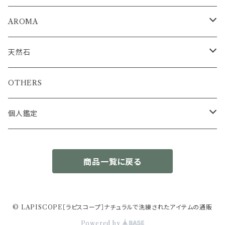
AROMA
浄化ミスト
天然石
アロマストーンディフューザー
浄化インテリア
OTHERS
ブルーカルサイトタワー&アクアマリンさざれセット
エッセンシャルオイル
ルース
個人鑑定
セレスタイト&アクアマリンさざれセット
トルマリン
結晶原石
簡易鑑定書
商品一覧に戻る
カリビアンブルーカルサイトタワー
エメラルド
OM先生の出生図（ラーシチャート）分析
OTHERS
スミソナイト
プレナイト
さざれ石
© LAPISCOPE［ラピスコープ］ナチュラルで洗練されたアイテムの通販
Powered by