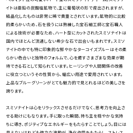
イトは亜鉛の炭酸塩鉱物で、主に葡萄状の形で産出されますが、
結晶化したものは非常に稀で貴重とされています。鉱物的に比較
的柔らかいため、石を扱うには熟練した宝石細工師と宝石職人
による技術が必要なため、ハート型にカットされたスミソナイトは
国内でほとんど流通しない希少な石で出会いもまれです。スミソ
ナイトの中でも特に印象的な鮮やかなターコイズブルーはその柔
らかい色合いと独特のフォルムで、心を癒すさまざまな効果が期
待できる石として知られています。ヒーリングや人間関係の改善
に役立つというその性質から、幅広い用途で愛用されています。
上品なブルーグリーンがとても魅力的で見とれるほどの美しさを
誇ります。
スミソナイトは心をリラックスさせるだけでなく、思考力を向上さ
せる助けにもなります。手に取った瞬間、持ち主を穏やかな気持
ちに導き、ポジティブなエネルギーをもたらすことでしょう。目には
見えないけれども強力な波動が、浄化作用をもたらし、ストレス