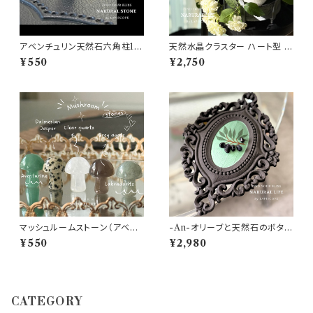
アベンチュリン天然石六角柱1個
天然水晶クラスター ハート型 【1
【パワーストーン・人間関係♡円
点もの Quartz cluster・パワ
¥550
¥2,750
満・幸福・繁栄♡浄化インテリ
ーストーン・天然石・浄化・癒し・
ア】
お守り・縁起物・万能パワー・ガ
ーデニング・インテリア】
マッシュルームストーン（アベン
-An-オリーブと天然石のボタニ
チュリン・ダルメシアン・クオー
カルアートフレームNo.01（フロ
¥550
¥2,980
ツ・ラブラドライト・グレーアゲー
ーライト)【 一点モノ ♡癒し・リラ
ト 【パワーストーン・天然石・き
クゼーション・浄化・♡インテリ
のこ・癒し・お守り・縁起物・浄
ア ガーデニング】
化・ガーデニング】
CATEGORY