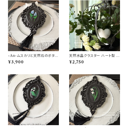
-An-ムスカリと天然石のボタニ
天然水晶クラスター ハート型 【1
カルアートフレームNo.02（アク
点もの Quartz cluster・パワ
¥3,900
¥2,750
アマリン)【 一点モノ ♡リラクゼ
ーストーン・天然石・浄化・癒し・
ーション・浄化・コミュニケーショ
お守り・縁起物・万能パワー・ガ
ン♡パワーストーン インテリア
ーデニング・インテリア】
ガーデニング】