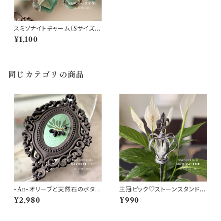
スミソナイトチャーム（Sサイズ）1
個 -Smithsonite charm- 菱
¥1,100
亜鉛鉱 天然石 ハート型チャー
ム ヘルマンド産 直輸入【高波動
パワーストーン♡ポジティブエ
ネルギー・ヒーリング・明晰な
心・創造性♡浄化インテリア
同じカテゴリの商品
ガーデニング】
-An-オリーブと天然石のボタニ
王冠ピック♡ストーンスタンド♡
カルアートフレームNo.01（フロ
【邪気払い・空間浄化・インテリ
¥2,980
¥990
ーライト)【 一点モノ ♡癒し・リラ
ア・ガーデニング・おしゃれ】
クゼーション・浄化・♡インテリ
ア ガーデニング】