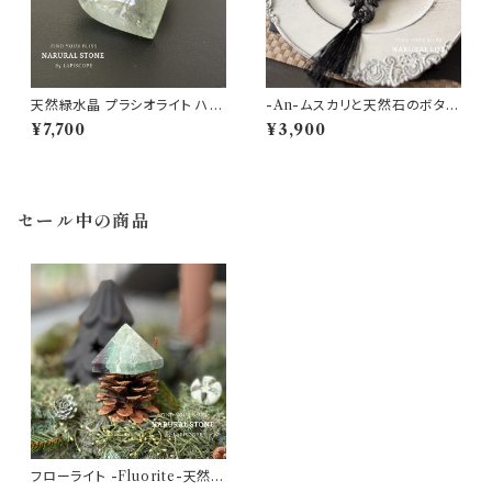
天然緑水晶 プラシオライト ハー
-An-ムスカリと天然石のボタニ
ト型 タンブル 【1点もの Prasiol
カルアートフレームNo.02（アク
¥7,700
¥3,900
ite・グリーンアメジスト・パワー
アマリン)【 一点モノ ♡リラクゼ
ストーン・天然石・浄化・癒し・お
ーション・浄化・コミュニケーショ
守り・縁起物・ナチュラル・ガーデ
ン♡パワーストーン インテリア
ニング・インテリア】
ガーデニング】
セール中の商品
フローライト -Fluorite-天然石