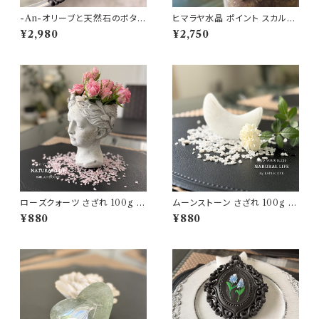
-An-オリーブと天然石のボタニ
ヒマラヤ水晶 ポイント スカルド
カルアートフレームNo.01（フロ
ゥ産 -Himalayan Quartz P
¥2,980
¥2,750
ーライト)【 一点モノ ♡癒し・リラ
oint Cluster -天然石 クラスタ
クゼーション・浄化・♡インテリ
ー No.HQ-P03 【1点物 パワ
ア ガーデニング】
ーストーン♡高次元・強力な浄
化・ヒーリング・ポジティブ・浄化
インテリア 置き石】
ローズクォーツ さざれ 100g 小
ムーンストーン さざれ 100g 小
粒 【Rose quartz ・パワースト
粒 【Moon stone ・パワースト
¥880
¥880
ーン・天然石・浄化・エネルギー
ーン・天然石・浄化・エネルギー
チャージ・お守り・縁起物・パワ
チャージ・お守り・縁起物・パワ
ーアップ・ガーデニング・インテリ
ーアップ・ガーデニング・インテリ
ア】
ア】