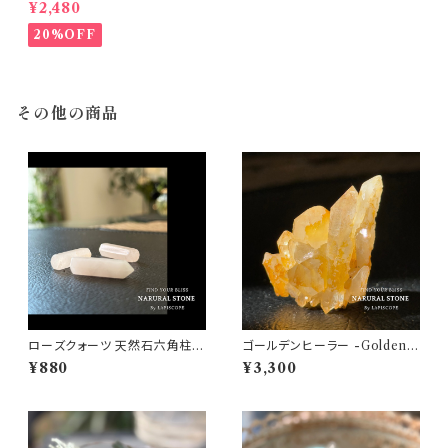
ピラミッド型No.01 【1点物 パワ
¥2,480
ーストーン♡物事の打開・ストレ
スからの解放・ヒーリング・イン
20%OFF
スピレーション・新たな挑戦♡浄
化 インテリア 置き石】
その他の商品
ローズクォーツ 天然石六角柱3
ゴールデンヒーラー -Golden h
個【パワーストーン・人間関係♡
ealer -天然石 クラスター ヒマ
¥880
¥3,300
調和・公平・美意識♡浄化インテ
ラヤ水晶 バルチスタン産 No.G
リア】
H02 【1点物 パワーストーン♡
高次元・強力な浄化・ヒーリン
グ・ポジティブ♡浄化 インテリア
置き石】