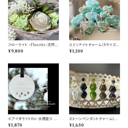
フローライト -Fluorite-天然石
スミソナイトチャーム（Sサイズ）1
フラワー 【高波動パワーストーン
個 -Smithsonite charm- 菱
¥9,800
¥1,100
♡直感・感性・ヒーリング・イン
亜鉛鉱 天然石 ハート型チャー
スピレーション・創造性♡浄化イ
ム ヘルマンド産 直輸入【高波動
ンテリア】
パワーストーン♡ポジティブエ
ネルギー・ヒーリング・明晰な
心・創造性♡浄化インテリア
ガーデニング】
≪アイオライトfor 水瓶座≫ A
ストーンペンダントチャーム（ク
ROMA STONE PLATE アン
オーツ・ブラックアゲート・アメジ
¥1,870
¥1,650
ティーク押しピン1個 おリボン付
スト・スモーキークオーツ・グリ