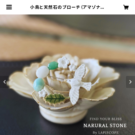
小鳥と天然石のブローチ（アマゾナイ
ト、アベンチュリン、ホワイトジェイド)
【 パワーストーン♡希望・行動力・ヒ
ーリング・成功・引き寄せ♡浄化 ファ
ッション ブローチ】 | LAPISCOPE
［ラピスコープ］ナチュラルで洗練され
たアイテムの通販