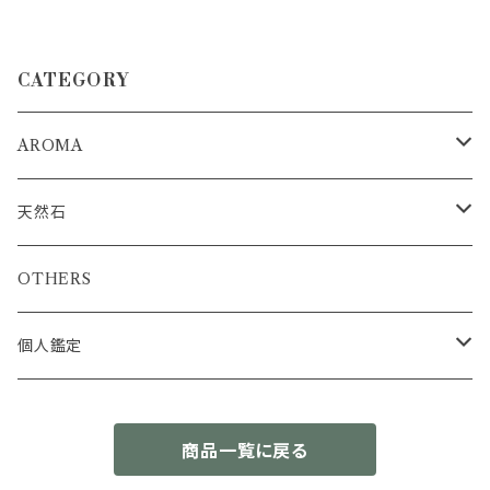
き アロマディフューザー おしゃ
ーンクリスタル） 【パワーストー
れな空間
ン・天然石・香水瓶・癒し・お守
り・おしゃれ・アクセサリー】
CATEGORY
AROMA
浄化ミスト
天然石
アロマストーンディフューザー
浄化インテリア
OTHERS
ブルーカルサイトタワー&アクアマリンさざれセット
エッセンシャルオイル
ルース
個人鑑定
セレスタイト&アクアマリンさざれセット
トルマリン
結晶原石
簡易鑑定書
商品一覧に戻る
カリビアンブルーカルサイトタワー
エメラルド
OM先生の出生図（ラーシチャート）分析
OTHERS